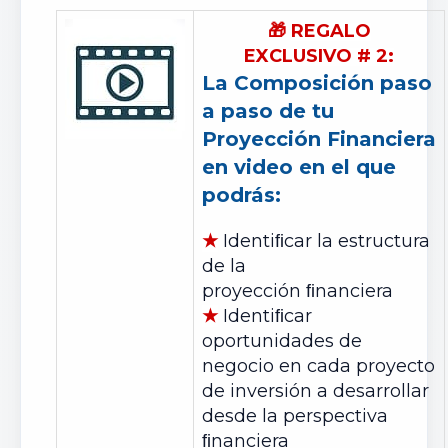
🎁
REGALO
EXCLUSIVO
#
2:
La Composición paso
a paso de tu
P
royección
Financiera
en video en el que
podrás:
★
Identiﬁcar la estructura
de la
proyección ﬁnanciera
★
Identiﬁcar
oportunidades de
negocio en cada proyecto
de
inversión
a desarrollar
desde la perspectiva
ﬁnanciera