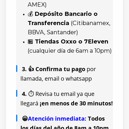
AMEX)
💰
Depósito Bancario o
Transferencia
(Citibanamex,
BBVA, Santander)
🏪
Tiendas Oxxo o 7Eleven
(cualquier día de 6am a 10pm)
3. 👍 Confirma tu pago
por
llamada, email o whatsapp
4.
⏱ Revisa tu email ya que
llegará
¡en menos de 30 minutos!
😀
Atención inmediata:
Todos
los días del año de 8am a 10pm