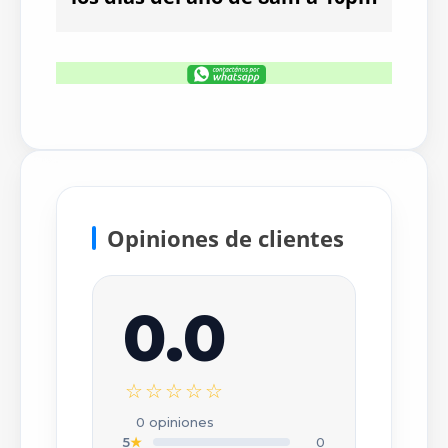
Opiniones de clientes
0.0
×
Escribir tu opinión
☆☆☆☆☆
CALIFICACIÓN *
0 opiniones
★
★
★
★
★
5
★
0