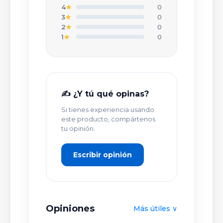
4
★
0
3
★
0
TU NOMBRE O APODO *
2
★
0
1
★
0
TÍTULO DE TU OPINIÓN *
✍️ ¿Y tú qué opinas?
Si tienes experiencia usando
TU OPINIÓN DETALLADA *
este producto, compártenos
tu opinión.
Escribir opinión
Opiniones
Más útiles ∨
PUBLICAR OPINIÓN